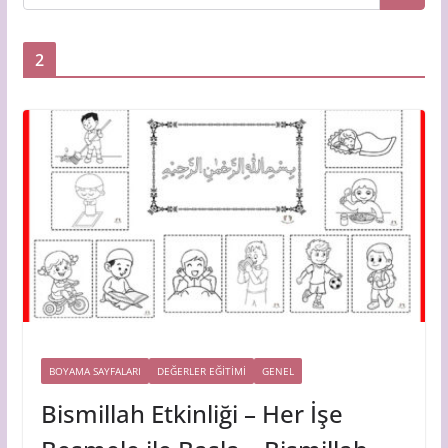
2
BOYAMA SAYFALARI
DEĞERLER EĞİTİMİ
GENEL
Bismillah Etkinliği – Her İşe