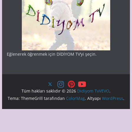
Eğlenerek öğrenmek için DİDİYOM TV’yi şeçin.
Tüm hakları saklıdır © 2026
Didiyom TvVEVO
.
Tema: ThemeGrill tarafından
ColorMag
. Altyapı
WordPress
.