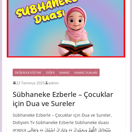
DEĞERLER EĞİTİMİ
DIĞER
NAMAZ
NAMAZ DUALARI
22 Temmuz 2025
admin
Sübhaneke Ezberle – Çocuklar
için Dua ve Sureler
Sübhaneke Ezberle – Çocuklar için Dua ve Sureler,
Didiyom Tv Sübhaneke Ezberle Sübhaneke duası
arapça سُبْحَانَكَ اللَّهُمَّ وَبِحَمْدِكَ ﴿﴾ وَتَبَارَكَ اسْمُكَ ﴿﴾ وَتَعَالَى