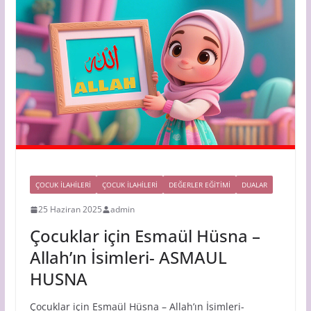
ÇOCUK ILAHILERI
ÇOCUK İLAHİLERİ
DEĞERLER EĞİTİMİ
DUALAR
25 Haziran 2025
admin
Çocuklar için Esmaül Hüsna –
Allah’ın İsimleri- ASMAUL
HUSNA
Çocuklar için Esmaül Hüsna – Allah’ın İsimleri-