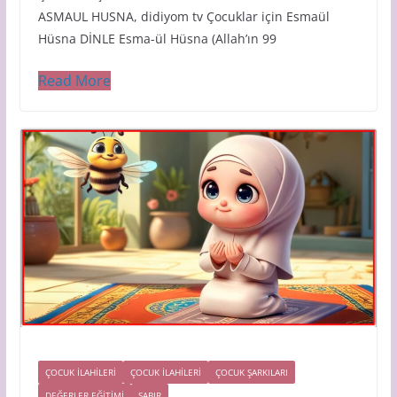
ASMAUL HUSNA, didiyom tv Çocuklar için Esmaül
Hüsna DİNLE Esma-ül Hüsna (Allah’ın 99
Read More
ÇOCUK İLAHİLERİ
ÇOCUK ILAHILERI
ÇOCUK ŞARKILARI
DEĞERLER EĞİTİMİ
SABIR