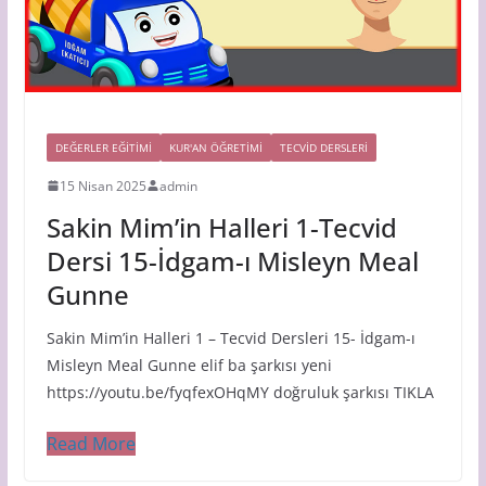
DEĞERLER EĞİTİMİ
KUR'AN ÖĞRETİMİ
TECVID DERSLERI
15 Nisan 2025
admin
Sakin Mim’in Halleri 1-Tecvid
Dersi 15-İdgam-ı Misleyn Meal
Gunne
Sakin Mim’in Halleri 1 – Tecvid Dersleri 15- İdgam-ı
Misleyn Meal Gunne elif ba şarkısı yeni
https://youtu.be/fyqfexOHqMY doğruluk şarkısı TIKLA
Read More