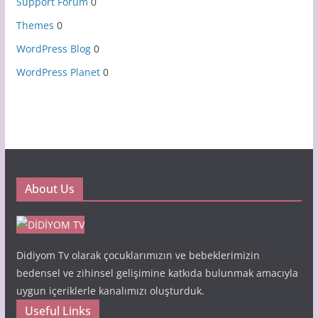
Support Forum
0
Themes
0
WordPress Blog
0
WordPress Planet
0
About Us
Didiyom Tv olarak çocuklarımızın ve bebeklerimizin
bedensel ve zihinsel gelişimine katkıda bulunmak amacıyla
uygun içeriklerle kanalımızı oluşturduk.
Useful Links