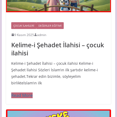
ÇOCUK ILAHILERI
DEĞERLER EĞİTİMİ
9 Kasım 2025
admin
Kelime-i Şehadet İlahisi – çocuk
ilahisi
Kelime-i Şehadet İlahisi – çocuk ilahisi Kelime-i
Şehadet İlahisi Sözleri İslam’ın ilk şartıdır kelime-i
şehadet.Tekrar edin bizimle, söyleyelim
birlikteİslam’ın ilk
Read More