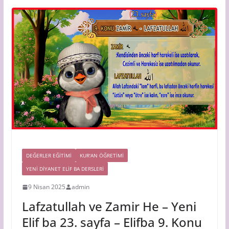
DEĞERLER EĞİTİMİ
KUR'AN ÖĞRETİMİ
YENI DIYANET ELIF BA DERSLERI
9 Nisan 2025
admin
Lafzatullah ve Zamir He – Yeni
Elif ba 23. sayfa – Elifba 9. Konu