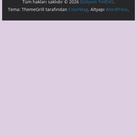
Tüm hakları saklıdır © 2026
Didiyom TvVEVO
.
Tema: ThemeGrill tarafından
ColorMag
. Altyapı
WordPress
.