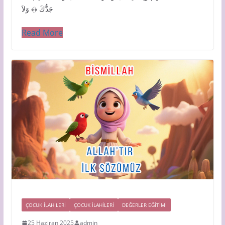
جَدُّكَ ﴿﴾ وَلاَ
Read More
ÇOCUK İLAHİLERİ
ÇOCUK ILAHILERI
DEĞERLER EĞİTİMİ
25 Haziran 2025
admin