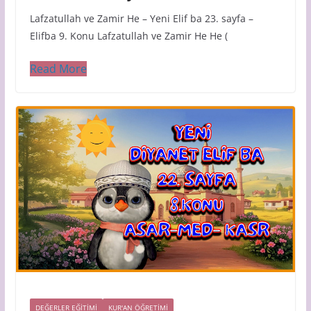
Lafzatullah ve Zamir He – Yeni Elif ba 23. sayfa –
Elifba 9. Konu Lafzatullah ve Zamir He He (
Read More
DEĞERLER EĞİTİMİ
KUR'AN ÖĞRETİMİ