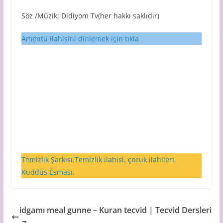
Söz /Müzik: Didiyom Tv(her hakkı saklıdır)
Amentü ilahisini dinlemek için tıkla
Temizlik Şarkısı,Temizlik ilahisi, çocuk ilahileri,
Kuddüs Esması,
idgamı meal gunne – Kuran tecvid | Tecvid Dersleri