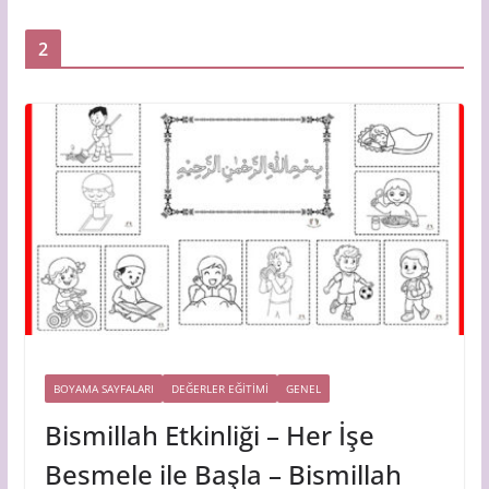
2
BOYAMA SAYFALARI
DEĞERLER EĞİTİMİ
GENEL
Bismillah Etkinliği – Her İşe
Besmele ile Başla – Bismillah