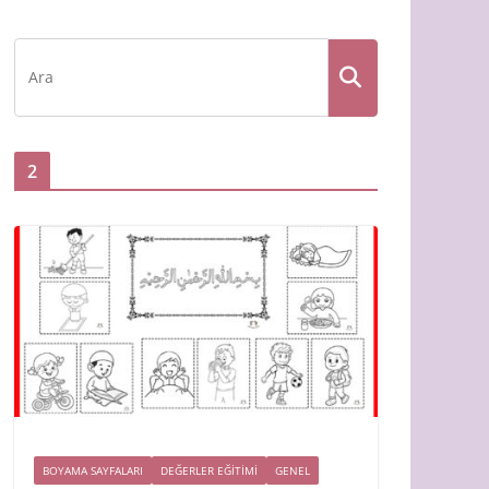
2
BOYAMA SAYFALARI
DEĞERLER EĞİTİMİ
GENEL