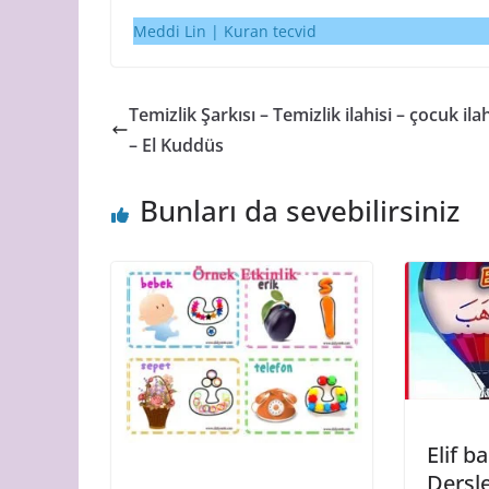
Meddi Lin | Kuran tecvid
Temizlik Şarkısı – Temizlik ilahisi – çocuk ilah
– El Kuddüs
Bunları da sevebilirsiniz
Elif b
Dersle