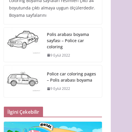
coloring Boyama sayfaları resimleri çıktı a4
boyutunda çıktı almaya uygun ölçülerdedir.
Boyama sayfalarını
Polis arabası boyama
sayfası – Police car
coloring
9 Eylül 2022
Police car coloring pages
– Polis arabası boyama
9 Eylül 2022
İlgini Çekebilir