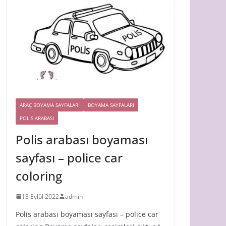
ARAÇ BOYAMA SAYFALARI
BOYAMA SAYFALARI
POLIS ARABASI
Polis arabası boyaması
sayfası – police car
coloring
13 Eylül 2022
admin
Polis arabası boyaması sayfası – police car