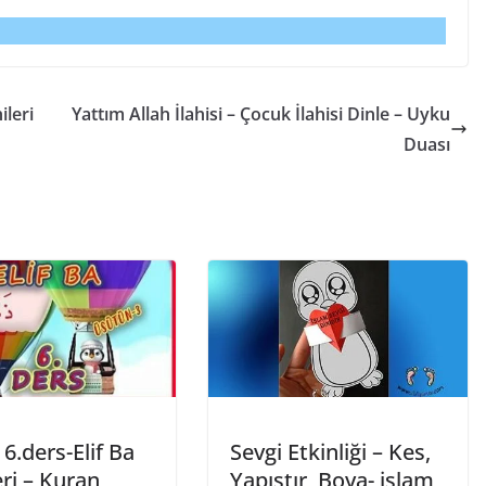
ileri
Yattım Allah İlahisi – Çocuk İlahisi Dinle – Uyku
Duası
a 6.ders-Elif Ba
Sevgi Etkinliği – Kes,
ri – Kuran
Yapıştır, Boya- islam