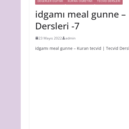
DEĞERLER EĞİTİMİ
KUR'AN ÖĞRETİMİ
TECVID DERSLERI
idgamı meal gunne – 
Dersleri -7
23 Mayıs 2022
admin
idgamı meal gunne – Kuran tecvid | Tecvid Dersl