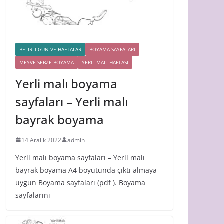
BELİRLİ GÜN VE HAFTALAR
BOYAMA SAYFALARI
MEYVE SEBZE BOYAMA
YERLİ MALI HAFTASI
Yerli malı boyama
sayfaları – Yerli malı
bayrak boyama
14 Aralık 2022
admin
Yerli malı boyama sayfaları – Yerli malı
bayrak boyama A4 boyutunda çıktı almaya
uygun Boyama sayfaları (pdf ). Boyama
sayfalarını