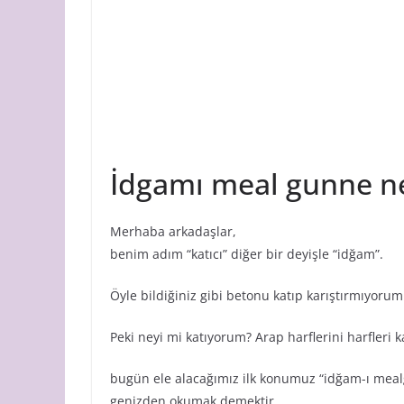
İdgamı meal gunne n
Merhaba arkadaşlar,
benim adım “katıcı” diğer bir deyişle “idğam”.
Öyle bildiğiniz gibi betonu katıp karıştırmıyorum
Peki neyi mi katıyorum? Arap harflerini harfleri k
bugün ele alacağımız ilk konumuz “idğam-ı meal
genizden okumak demektir.