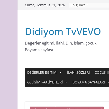
Skip
En güncel:
Cuma, Temmuz 31, 2026
to
content
Didiyom TvVEVO
Değerler eğitimi, ilahi, Din, islam, çocuk,
Boyama sayfası
DEĞERLER EĞİTİMİ
İLAHİ SÖZLERİ
ÇOCUK İ
GELİŞİM FAALİYETLERİ
BOYAMA SAYFALARI