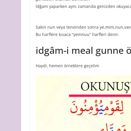
İdğam yaparken aynı zamanda genizden okuyacağ
Sakin nun veya tenvinden sonra ye,mim,nun,vav h
Bu harflere kısaca “yemnuu” harfleri denir.
idgâm-i meal gunne ö
Haydi, hemen örneklere geçelim