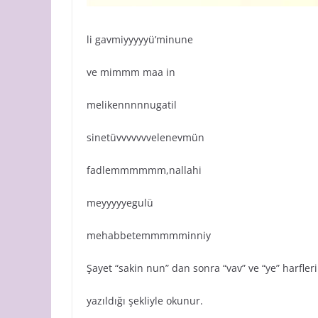
li gavmiyyyyyü’minune
ve mimmm maa in
melikennnnnugatil
sinetüvvvvvvvelenevmün
fadlemmmmmm,nallahi
meyyyyyegulü
mehabbetemmmmminniy
Şayet “sakin nun” dan sonra “vav” ve “ye” harfler
yazıldığı şekliyle okunur.