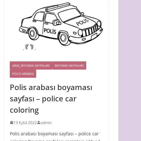
ARAÇ BOYAMA SAYFALARI
BOYAMA SAYFALARI
POLIS ARABASI
Polis arabası boyaması
sayfası – police car
coloring
13 Eylül 2022
admin
Polis arabası boyaması sayfası – police car