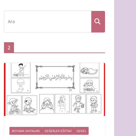
2
BOYAMA SAYFALARI
DEĞERLER EĞİTİMİ
GENEL