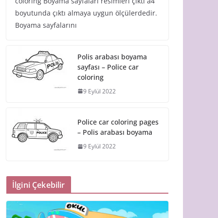
coloring Boyama sayfaları resimleri çıktı a4
boyutunda çıktı almaya uygun ölçülerdedir.
Boyama sayfalarını
Polis arabası boyama
sayfası – Police car
coloring
9 Eylül 2022
Police car coloring pages
– Polis arabası boyama
9 Eylül 2022
İlgini Çekebilir