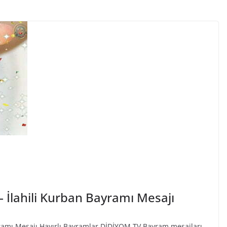
 İlahili Kurban Bayramı Mesajı
yramı Mesajı Hayırlı Bayramlar DİDİYOM TV Bayram mesajları