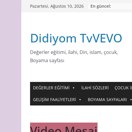
Skip
En güncel:
Pazartesi, Ağustos 10, 2026
to
content
Didiyom TvVEVO
Değerler eğitimi, ilahi, Din, islam, çocuk,
Boyama sayfası
DEĞERLER EĞİTİMİ
İLAHİ SÖZLERİ
ÇOCUK İ
GELİŞİM FAALİYETLERİ
BOYAMA SAYFALARI
Video Mesaj