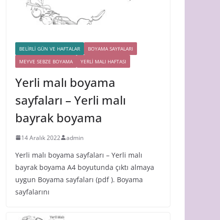
BELİRLİ GÜN VE HAFTALAR
BOYAMA SAYFALARI
MEYVE SEBZE BOYAMA
YERLİ MALI HAFTASI
Yerli malı boyama
sayfaları – Yerli malı
bayrak boyama
14 Aralık 2022
admin
Yerli malı boyama sayfaları – Yerli malı
bayrak boyama A4 boyutunda çıktı almaya
uygun Boyama sayfaları (pdf ). Boyama
sayfalarını