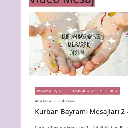
BAYRAM MESAJLARI
KUTLAMA MESAJLARI
VIDEO MESAJ
24 Mayıs 2020
admin
Kurban Bayramı Mesajları 2 –
Kurban Bayramı Mesajları 2 – İlahili Kurban Ba