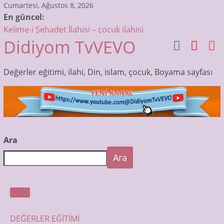
Skip
Cumartesi, Ağustos 8, 2026
En güncel:
to
Kelime-i Şehadet İlahisi – çocuk ilahisi
content
Didiyom TvVEVO
Sübhaneke Ezberle – Çocuklar için Dua ve Sureler
Allah’tır ilk sözümüz – Bismillah Bismillah – çocuk ilahisi
Muhammedin Gözleri İlahisi – Çocuk İlahileri Dinle –
Değerler eğitimi, ilahi, Din, islam, çocuk, Boyama sayfası
Didiyom Tv
Otobüsün Tekerleri Dönüyor! | Çocuk Şarkıları | Bebek
Şarkıları
Ara
Ara
DEĞERLER EĞİTİMİ