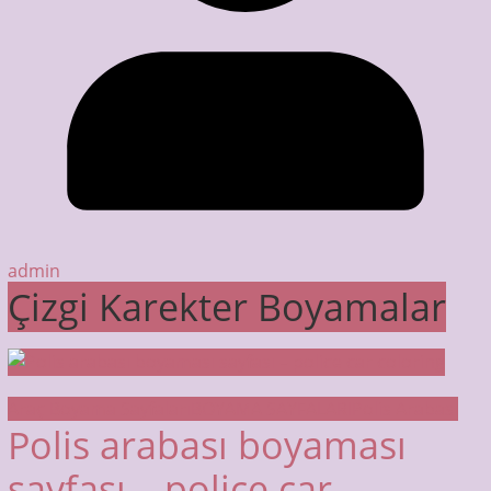
admin
Çizgi Karekter Boyamalar
Araç Boyama Sayfaları
BOYAMA SAYFALARI
Polis Arabası
Polis arabası boyaması
sayfası – police car