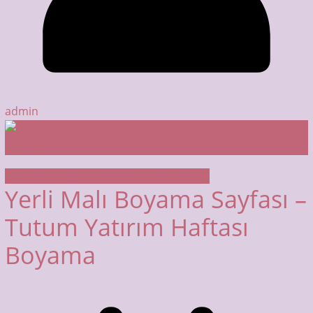
admin
BOYAMA SAYFALARI
YERLİ MALI HAFTASI
Yerli Malı Boyama Sayfası –
Tutum Yatırım Haftası
Boyama