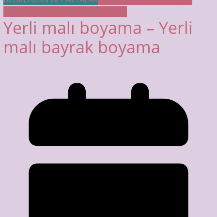
Sebze Boyama
YERLİ MALI HAFTASI
Yerli malı boyama – Yerli
malı bayrak boyama