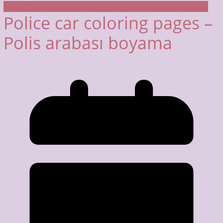
Araç Boyama Sayfaları
BOYAMA SAYFALARI
Polis Arabası
Police car coloring pages –
Polis arabası boyama