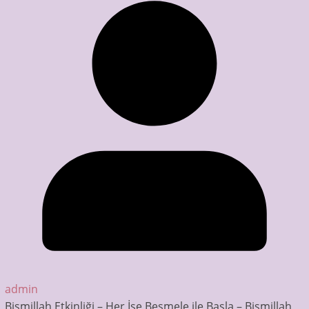
admin
Bismillah Etkinliği – Her İşe Besmele ile Başla – Bismillah