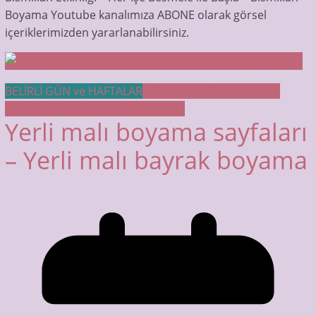
Boyama Youtube kanalımıza ABONE olarak görsel
içeriklerimizden yararlanabilirsiniz.
BELİRLİ GÜN ve HAFTALAR
BOYAMA SAYFALARI
Meyve
Sebze Boyama
YERLİ MALI HAFTASI
Yerli malı boyama sayfaları
– Yerli malı bayrak boyama