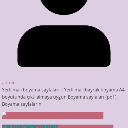
admin
Yerli malı boyama sayfaları – Yerli malı bayrak boyama A4
boyutunda çıktı almaya uygun Boyama sayfaları (pdf ).
Boyama sayfalarını
BELİRLİ GÜN ve HAFTALAR
BOYAMA SAYFALARI
Meyve