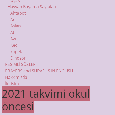
Uçak
Hayvan Boyama Sayfaları
Ahtapot
Arı
Aslan
At
Ayı
Kedi
köpek
Dinozor
RESİMLİ SÖZLER
PRAYERS and SURASHS IN ENGLISH
Hakkımızda
İletişim
2021 takvimi okul
öncesi