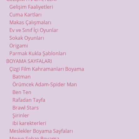
Gelişim Faaliyetleri
Cuma Kartları
Makas Çalışmaları
Ev ve Sınıf İçi Oyunlar
Sokak Oyunları
Origami
Parmak Kukla Şablonları
BOYAMA SAYFALARI
Çizgi Film Kahramanları Boyama
Batman
Örümcek Adam-Spider Man
Ben Ten
Rafadan Tayfa
Brawl Stars
Şirinler
ibi karekterleri
Meslekler Boyama Sayfaları
Meyve Sebze Boyama