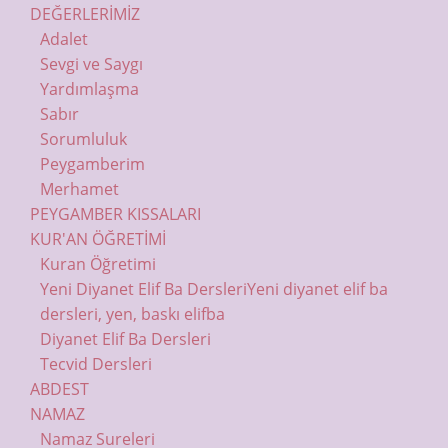
DEĞERLERİMİZ
Adalet
Sevgi ve Saygı
Yardımlaşma
Sabır
Sorumluluk
Peygamberim
Merhamet
PEYGAMBER KISSALARI
KUR'AN ÖĞRETİMİ
Kuran Öğretimi
Yeni Diyanet Elif Ba Dersleri
Yeni diyanet elif ba
dersleri, yen, baskı elifba
Diyanet Elif Ba Dersleri
Tecvid Dersleri
ABDEST
NAMAZ
Namaz Sureleri