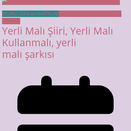
BELİRLİ GÜN ve HAFTALAR
ÇOCUK ŞARKILARI
YERLİ MALI
HAFTASI
Yerli Malı Şiiri, Yerli Malı
Kullanmalı, yerli
malı şarkısı