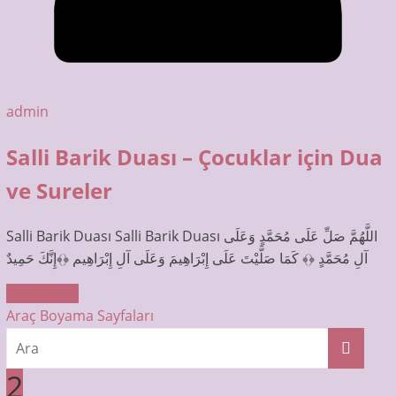
admin
Salli Barik Duası – Çocuklar için Dua
ve Sureler
Salli Barik Duası Salli Barik Duası اللَّهُمَّ صَلِّ عَلَى مُحَمَّدٍ وَعَلَى
آلِ مُحَمَّدٍ ﴿﴾ كَمَا صَلَّيْتَ عَلَى إِبْرَاهِيمَ وَعَلَى آلِ إِبْرَاهِيم ﴿﴾إِنَّكَ حَمِيدٌ
Read More
Araç Boyama Sayfaları
2