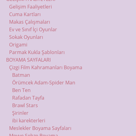
Gelişim Faaliyetleri
Cuma Kartları
Makas Çalışmaları
Ev ve Sınıf İçi Oyunlar
Sokak Oyunları
Origami
Parmak Kukla Şablonları
BOYAMA SAYFALARI
Çizgi Film Kahramanları Boyama
Batman
Örümcek Adam-Spider Man
Ben Ten
Rafadan Tayfa
Brawl Stars
Şirinler
ibi karekterleri
Meslekler Boyama Sayfaları
Meyve Sebze Boyama