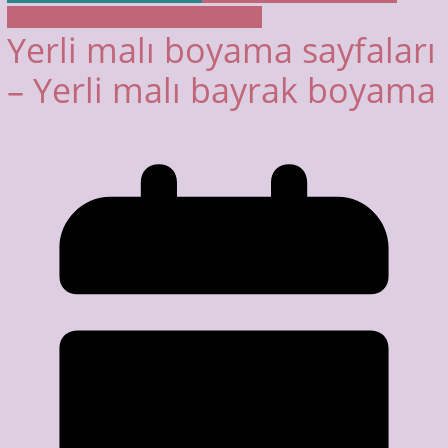
Sebze Boyama
YERLİ MALI HAFTASI
Yerli malı boyama sayfaları
– Yerli malı bayrak boyama