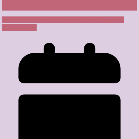
DEĞERLER EĞİTİMİ
NAMAZ
Namaz Duaları
Penguenler
Namaz Duaları