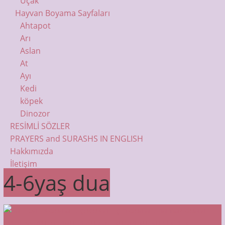
Uçak
Hayvan Boyama Sayfaları
Ahtapot
Arı
Aslan
At
Ayı
Kedi
köpek
Dinozor
RESİMLİ SÖZLER
PRAYERS and SURASHS IN ENGLISH
Hakkımızda
İletişim
4-6yaş dua