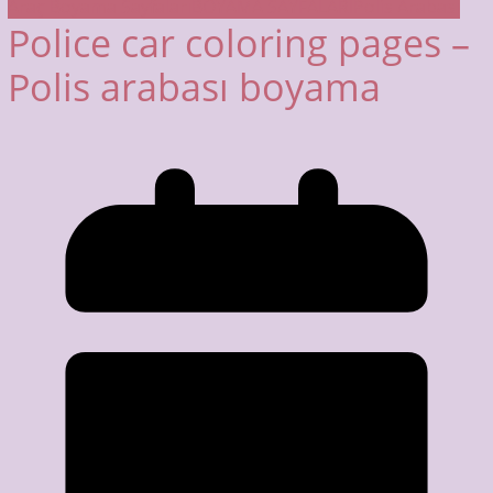
Araç Boyama Sayfaları
BOYAMA SAYFALARI
Polis Arabası
Police car coloring pages –
Polis arabası boyama