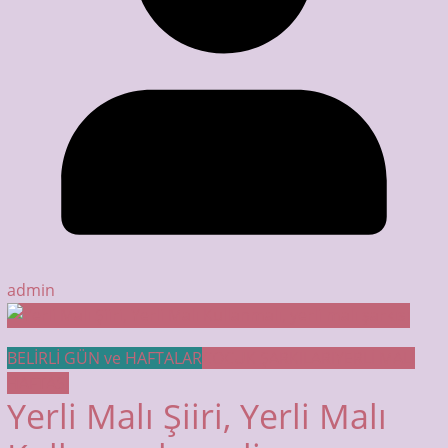
admin
BELİRLİ GÜN ve HAFTALAR
ÇOCUK ŞARKILARI
YERLİ MALI
HAFTASI
Yerli Malı Şiiri, Yerli Malı