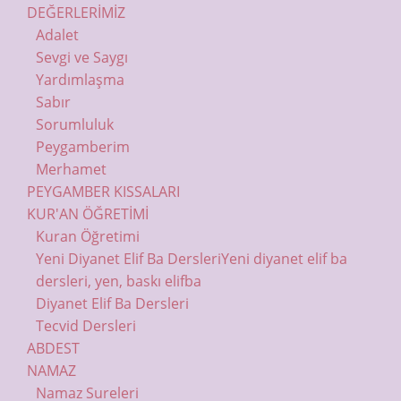
DEĞERLERİMİZ
Adalet
Sevgi ve Saygı
Yardımlaşma
Sabır
Sorumluluk
Peygamberim
Merhamet
PEYGAMBER KISSALARI
KUR'AN ÖĞRETİMİ
Kuran Öğretimi
Yeni Diyanet Elif Ba Dersleri
Yeni diyanet elif ba
dersleri, yen, baskı elifba
Diyanet Elif Ba Dersleri
Tecvid Dersleri
ABDEST
NAMAZ
Namaz Sureleri