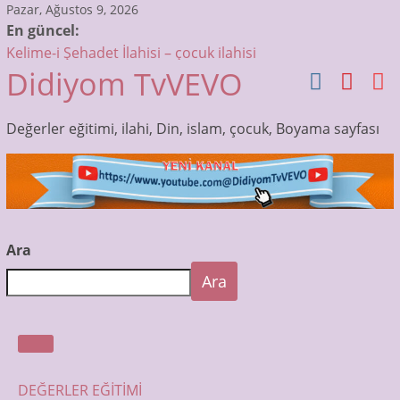
Skip
Pazar, Ağustos 9, 2026
En güncel:
to
Kelime-i Şehadet İlahisi – çocuk ilahisi
content
Didiyom TvVEVO
Sübhaneke Ezberle – Çocuklar için Dua ve Sureler
Allah’tır ilk sözümüz – Bismillah Bismillah – çocuk ilahisi
Muhammedin Gözleri İlahisi – Çocuk İlahileri Dinle –
Değerler eğitimi, ilahi, Din, islam, çocuk, Boyama sayfası
Didiyom Tv
Otobüsün Tekerleri Dönüyor! | Çocuk Şarkıları | Bebek
Şarkıları
Ara
Ara
DEĞERLER EĞİTİMİ