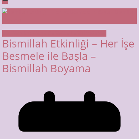
BOYAMA SAYFALARI
DEĞERLER EĞİTİMİ
GENEL
Bismillah Etkinliği – Her İşe
Besmele ile Başla –
Bismillah Boyama