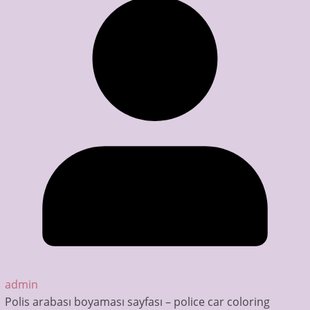
admin
Polis arabası boyaması sayfası – police car coloring