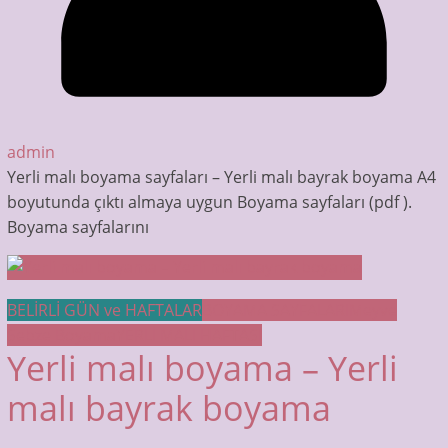
admin
Yerli malı boyama sayfaları – Yerli malı bayrak boyama A4
boyutunda çıktı almaya uygun Boyama sayfaları (pdf ).
Boyama sayfalarını
BELİRLİ GÜN ve HAFTALAR
BOYAMA SAYFALARI
Meyve
Sebze Boyama
YERLİ MALI HAFTASI
Yerli malı boyama – Yerli
malı bayrak boyama