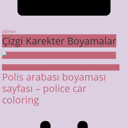
admin
Çizgi Karekter Boyamalar
Araç Boyama Sayfaları
BOYAMA SAYFALARI
Polis Arabası
Polis arabası boyaması
sayfası – police car
coloring