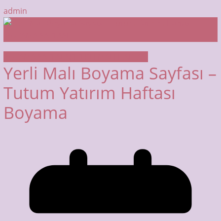
admin
BOYAMA SAYFALARI
YERLİ MALI HAFTASI
Yerli Malı Boyama Sayfası –
Tutum Yatırım Haftası
Boyama