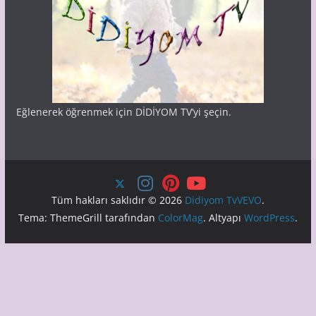
Eğlenerek öğrenmek için DİDİYOM TV’yi şeçin.
Tüm hakları saklıdır © 2026
Didiyom TvVEVO
.
Tema: ThemeGrill tarafından
ColorMag
. Altyapı
WordPress
.