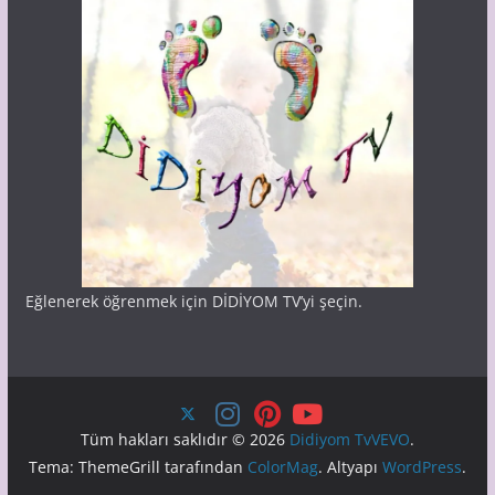
Eğlenerek öğrenmek için DİDİYOM TV’yi şeçin.
Tüm hakları saklıdır © 2026
Didiyom TvVEVO
.
Tema: ThemeGrill tarafından
ColorMag
. Altyapı
WordPress
.