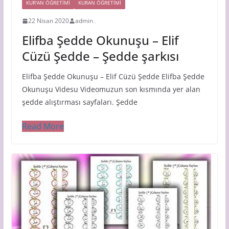
KUR'AN ÖĞRETİMİ
KURAN ÖĞRETIMI
22 Nisan 2020
admin
Elifba Şedde Okunuşu – Elif
Cüzü Şedde – Şedde şarkısı
Elifba Şedde Okunuşu – Elif Cüzü Şedde Elifba Şedde
Okunuşu Videsu Videomuzun son kısmında yer alan
şedde alıştırması sayfaları. Şedde
Read More