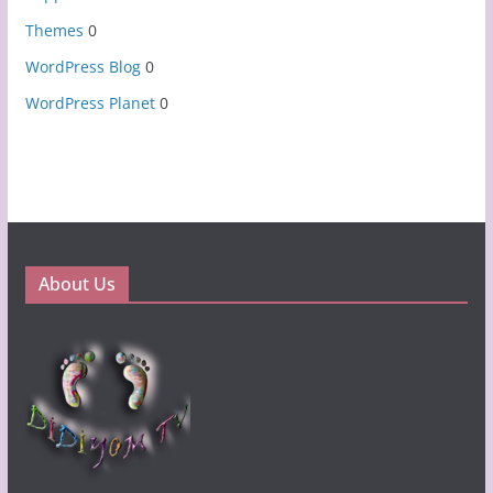
Themes
0
WordPress Blog
0
WordPress Planet
0
About Us