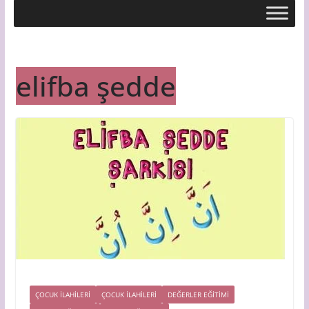
elifba şedde
ÇOCUK İLAHİLERİ
ÇOCUK ILAHILERI
DEĞERLER EĞİTİMİ