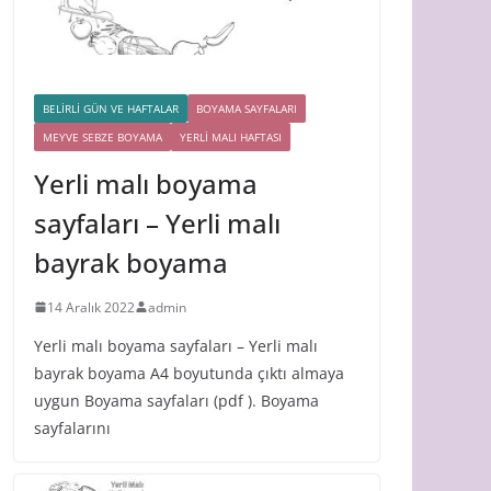
BELİRLİ GÜN VE HAFTALAR
BOYAMA SAYFALARI
MEYVE SEBZE BOYAMA
YERLİ MALI HAFTASI
Yerli malı boyama
sayfaları – Yerli malı
bayrak boyama
14 Aralık 2022
admin
Yerli malı boyama sayfaları – Yerli malı
bayrak boyama A4 boyutunda çıktı almaya
uygun Boyama sayfaları (pdf ). Boyama
sayfalarını