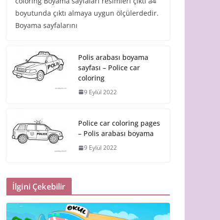
coloring Boyama sayfaları resimleri çıktı a4
boyutunda çıktı almaya uygun ölçülerdedir.
Boyama sayfalarını
Polis arabası boyama
sayfası – Police car
coloring
9 Eylül 2022
Police car coloring pages
– Polis arabası boyama
9 Eylül 2022
İlgini Çekebilir