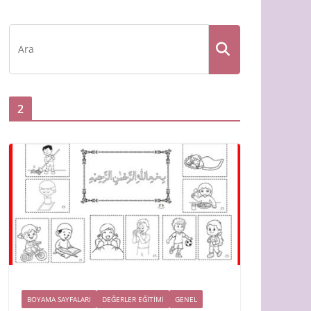
2
BOYAMA SAYFALARI
DEĞERLER EĞİTİMİ
GENEL