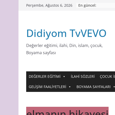
Skip
En güncel:
Perşembe, Ağustos 6, 2026
to
content
Didiyom TvVEVO
Değerler eğitimi, ilahi, Din, islam, çocuk,
Boyama sayfası
DEĞERLER EĞİTİMİ
İLAHİ SÖZLERİ
ÇOCUK İ
GELİŞİM FAALİYETLERİ
BOYAMA SAYFALARI
elmanın hikayesi