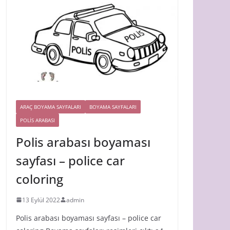
ARAÇ BOYAMA SAYFALARI
BOYAMA SAYFALARI
POLIS ARABASI
Polis arabası boyaması
sayfası – police car
coloring
13 Eylül 2022
admin
Polis arabası boyaması sayfası – police car