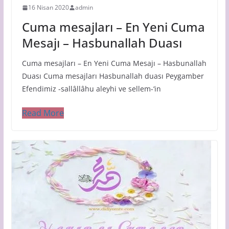
16 Nisan 2020
admin
Cuma mesajları – En Yeni Cuma
Mesajı – Hasbunallah Duası
Cuma mesajları – En Yeni Cuma Mesajı – Hasbunallah
Duası Cuma mesajları Hasbunallah duası Peygamber
Efendimiz -sallâllâhu aleyhi ve sellem-‘in
Read More