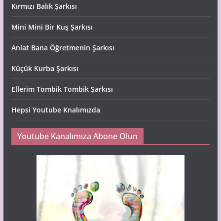
Kırmızı Balık Şarkısı
Mini Mini Bir Kuş Şarkısı
Anlat Bana Öğretmenin Şarkısı
Küçük Kurba Şarkısı
Ellerim Tombik Tombik Şarkısı
Hepsi Youtube Knalımızda
Youtube Kanalımıza Abone Olun