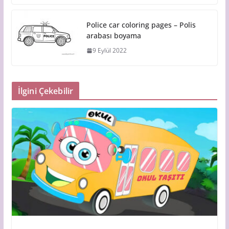
Police car coloring pages – Polis
arabası boyama
9 Eylül 2022
İlgini Çekebilir