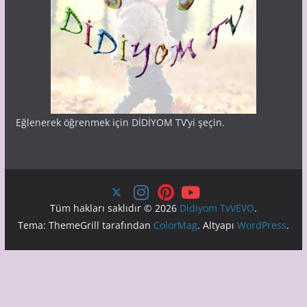
Eğlenerek öğrenmek için DİDİYOM TV’yi şeçin.
Tüm hakları saklıdır © 2026
Didiyom TvVEVO
.
Tema: ThemeGrill tarafından
ColorMag
. Altyapı
WordPress
.