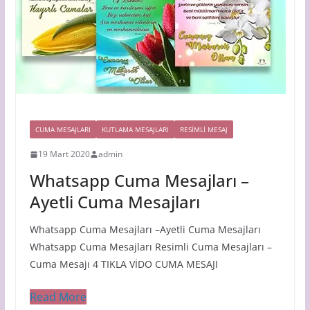
CUMA MESAJLARI
KUTLAMA MESAJLARI
RESIMLI MESAJ
19 Mart 2020
admin
Whatsapp Cuma Mesajları –
Ayetli Cuma Mesajları
Whatsapp Cuma Mesajları –Ayetli Cuma Mesajları
Whatsapp Cuma Mesajları Resimli Cuma Mesajları –
Cuma Mesajı 4 TIKLA VİDO CUMA MESAJI
Read More