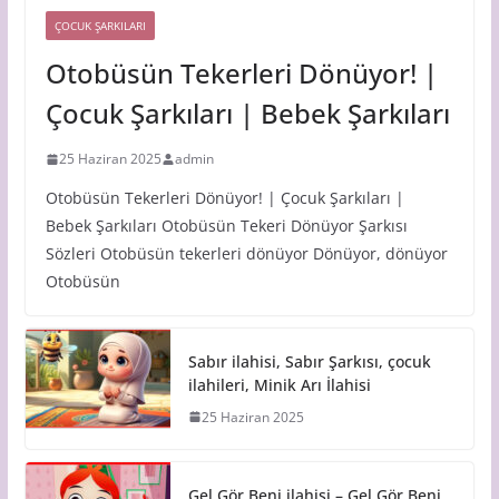
ÇOCUK ŞARKILARI
Otobüsün Tekerleri Dönüyor! |
Çocuk Şarkıları | Bebek Şarkıları
25 Haziran 2025
admin
Otobüsün Tekerleri Dönüyor! | Çocuk Şarkıları |
Bebek Şarkıları Otobüsün Tekeri Dönüyor Şarkısı
Sözleri Otobüsün tekerleri dönüyor Dönüyor, dönüyor
Otobüsün
Sabır ilahisi, Sabır Şarkısı, çocuk
ilahileri, Minik Arı İlahisi
25 Haziran 2025
Gel Gör Beni ilahisi – Gel Gör Beni