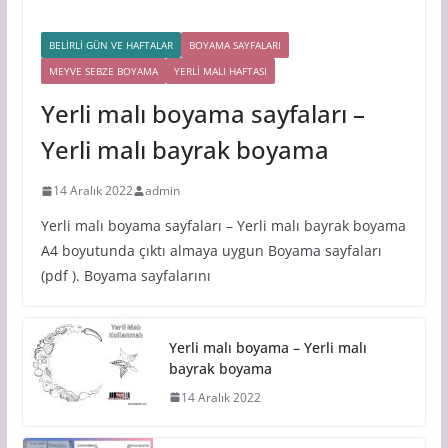
BELİRLİ GÜN VE HAFTALAR
BOYAMA SAYFALARI
MEYVE SEBZE BOYAMA
YERLİ MALI HAFTASI
Yerli malı boyama sayfaları –
Yerli malı bayrak boyama
14 Aralık 2022
admin
Yerli malı boyama sayfaları – Yerli malı bayrak boyama
A4 boyutunda çıktı almaya uygun Boyama sayfaları
(pdf ). Boyama sayfalarını
Yerli malı boyama – Yerli malı
bayrak boyama
14 Aralık 2022