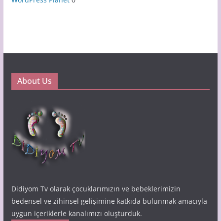
About Us
Didiyom Tv olarak çocuklarımızın ve bebeklerimizin
bedensel ve zihinsel gelişimine katkıda bulunmak amacıyla
uygun içeriklerle kanalımızı oluşturduk.