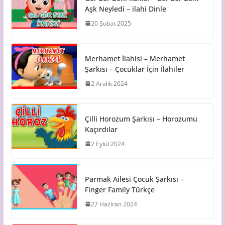
Aşk Neyledi – ilahi Dinle
20 Şubat 2025
Merhamet İlahisi – Merhamet
Şarkısı – Çocuklar İçin İlahiler
2 Aralık 2024
Çilli Horozum Şarkısı – Horozumu
Kaçırdılar
2 Eylül 2024
Parmak Ailesi Çocuk Şarkısı –
Finger Family Türkçe
27 Haziran 2024