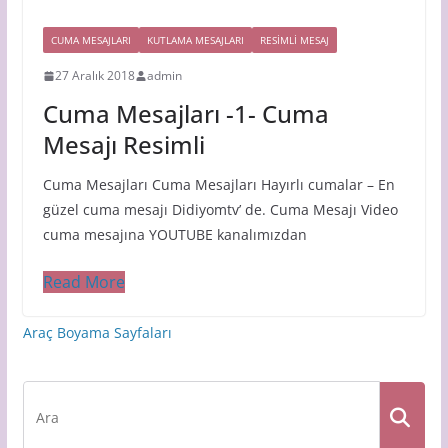
CUMA MESAJLARI
KUTLAMA MESAJLARI
RESIMLI MESAJ
27 Aralık 2018
admin
Cuma Mesajları -1- Cuma
Mesajı Resimli
Cuma Mesajları Cuma Mesajları Hayırlı cumalar – En
güzel cuma mesajı Didiyomtv’ de. Cuma Mesajı Video
cuma mesajına YOUTUBE kanalımızdan
Read More
Araç Boyama Sayfaları