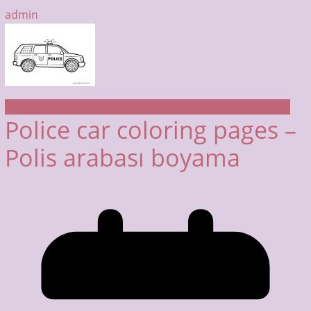
admin
Araç Boyama Sayfaları
BOYAMA SAYFALARI
Polis Arabası
Police car coloring pages –
Polis arabası boyama