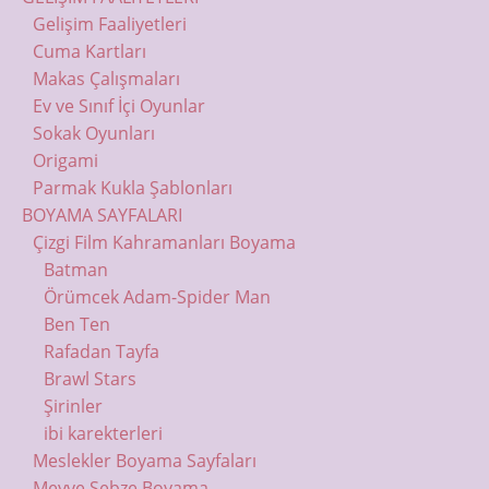
Gelişim Faaliyetleri
Cuma Kartları
Makas Çalışmaları
Ev ve Sınıf İçi Oyunlar
Sokak Oyunları
Origami
Parmak Kukla Şablonları
BOYAMA SAYFALARI
Çizgi Film Kahramanları Boyama
Batman
Örümcek Adam-Spider Man
Ben Ten
Rafadan Tayfa
Brawl Stars
Şirinler
ibi karekterleri
Meslekler Boyama Sayfaları
Meyve Sebze Boyama