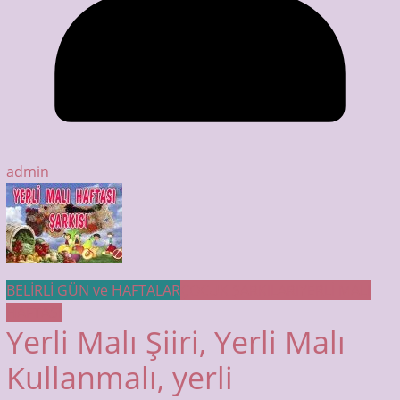
admin
BELİRLİ GÜN ve HAFTALAR
ÇOCUK ŞARKILARI
YERLİ MALI
HAFTASI
Yerli Malı Şiiri, Yerli Malı
Kullanmalı, yerli