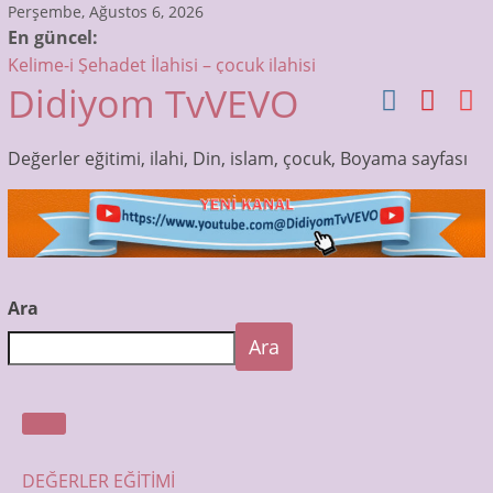
Skip
Perşembe, Ağustos 6, 2026
En güncel:
to
Kelime-i Şehadet İlahisi – çocuk ilahisi
content
Didiyom TvVEVO
Sübhaneke Ezberle – Çocuklar için Dua ve Sureler
Allah’tır ilk sözümüz – Bismillah Bismillah – çocuk ilahisi
Muhammedin Gözleri İlahisi – Çocuk İlahileri Dinle –
Değerler eğitimi, ilahi, Din, islam, çocuk, Boyama sayfası
Didiyom Tv
Otobüsün Tekerleri Dönüyor! | Çocuk Şarkıları | Bebek
Şarkıları
Ara
Ara
DEĞERLER EĞİTİMİ