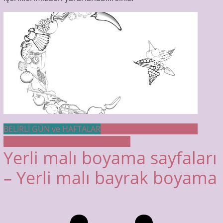
BELİRLİ GÜN ve HAFTALAR
BOYAMA SAYFALARI
Meyve
Sebze Boyama
YERLİ MALI HAFTASI
Yerli malı boyama sayfaları
– Yerli malı bayrak boyama