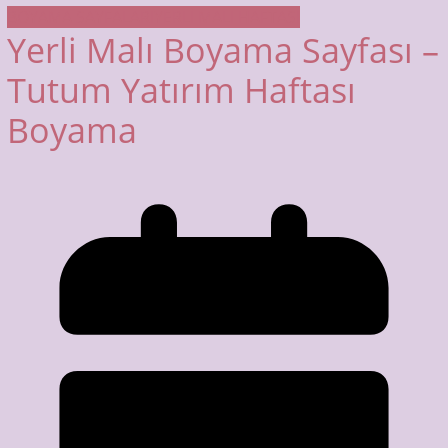
BOYAMA SAYFALARI
YERLİ MALI HAFTASI
Yerli Malı Boyama Sayfası –
Tutum Yatırım Haftası
Boyama