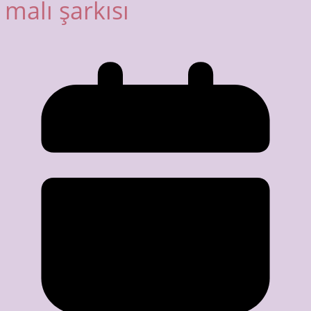
malı şarkısı