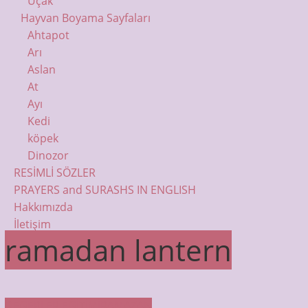
Uçak
Hayvan Boyama Sayfaları
Ahtapot
Arı
Aslan
At
Ayı
Kedi
köpek
Dinozor
RESİMLİ SÖZLER
PRAYERS and SURASHS IN ENGLISH
Hakkımızda
İletişim
ramadan lantern
DEĞERLER EĞİTİMİ
RAMAZAN