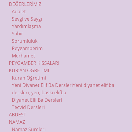
DEĞERLERİMİZ
Adalet
Sevgi ve Saygı
Yardımlaşma
Sabır
Sorumluluk
Peygamberim
Merhamet
PEYGAMBER KISSALARI
KUR'AN ÖĞRETİMİ
Kuran Öğretimi
Yeni Diyanet Elif Ba Dersleri
Yeni diyanet elif ba
dersleri, yen, baskı elifba
Diyanet Elif Ba Dersleri
Tecvid Dersleri
ABDEST
NAMAZ
Namaz Sureleri