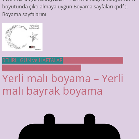
boyutunda çıktı almaya uygun Boyama sayfaları (pdf ).
Boyama sayfalarını
BELİRLİ GÜN ve HAFTALAR
BOYAMA SAYFALARI
Meyve
Sebze Boyama
YERLİ MALI HAFTASI
Yerli malı boyama – Yerli
malı bayrak boyama