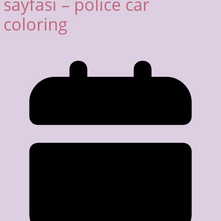
sayfası – police car
coloring