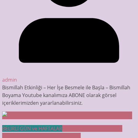
admin
Bismillah Etkinliği – Her İşe Besmele ile Başla – Bismillah
Boyama Youtube kanalımıza ABONE olarak görsel
içeriklerimizden yararlanabilirsiniz.
BELİRLİ GÜN ve HAFTALAR
BOYAMA SAYFALARI
Meyve
Sebze Boyama
YERLİ MALI HAFTASI