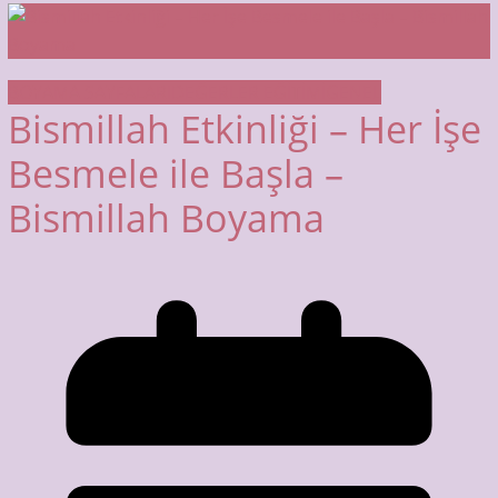
BOYAMA SAYFALARI
DEĞERLER EĞİTİMİ
GENEL
Bismillah Etkinliği – Her İşe
Besmele ile Başla –
Bismillah Boyama