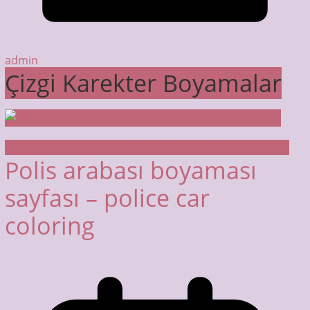
admin
Çizgi Karekter Boyamalar
Araç Boyama Sayfaları
BOYAMA SAYFALARI
Polis Arabası
Polis arabası boyaması
sayfası – police car
coloring