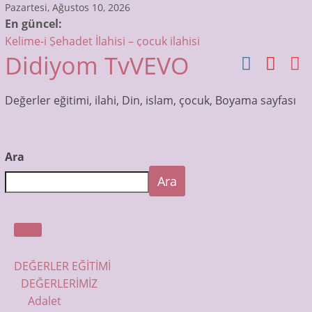
Skip
Pazartesi, Ağustos 10, 2026
En güncel:
to
Kelime-i Şehadet İlahisi – çocuk ilahisi
content
Didiyom TvVEVO
Sübhaneke Ezberle – Çocuklar için Dua ve Sureler
Allah’tır ilk sözümüz – Bismillah Bismillah – çocuk ilahisi
Muhammedin Gözleri İlahisi – Çocuk İlahileri Dinle –
Değerler eğitimi, ilahi, Din, islam, çocuk, Boyama sayfası
Didiyom Tv
Otobüsün Tekerleri Dönüyor! | Çocuk Şarkıları | Bebek
Şarkıları
Ara
Ara
DEĞERLER EĞİTİMİ
DEĞERLERİMİZ
Adalet