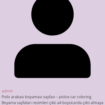
admin
Polis arabası boyaması sayfası – police car coloring
Boyama sayfaları resimleri çıktı a4 boyutunda çıktı almaya