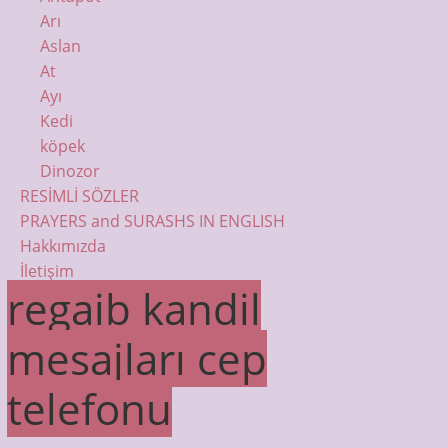
Arı
Aslan
At
Ayı
Kedi
köpek
Dinozor
RESİMLİ SÖZLER
PRAYERS and SURASHS IN ENGLISH
Hakkımızda
İletişim
regaib kandil
mesajları cep
telefonu