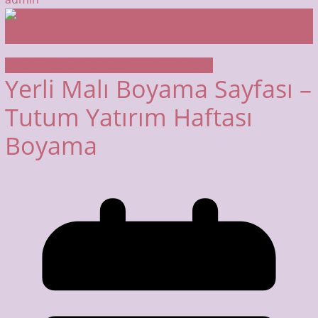
BOYAMA SAYFALARI
YERLİ MALI HAFTASI
Yerli Malı Boyama Sayfası –
Tutum Yatırım Haftası
Boyama