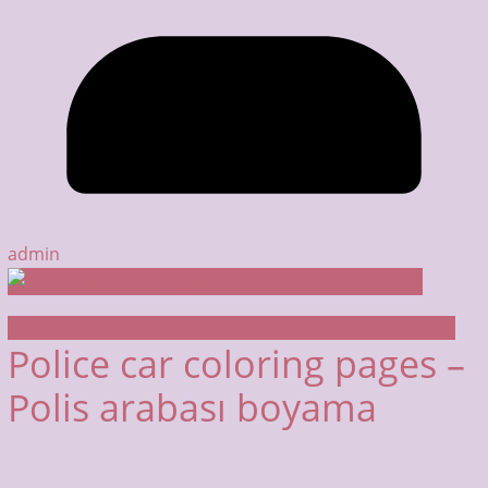
admin
Araç Boyama Sayfaları
BOYAMA SAYFALARI
Polis Arabası
Police car coloring pages –
Polis arabası boyama