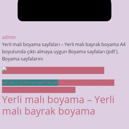
admin
Yerli malı boyama sayfaları – Yerli malı bayrak boyama A4
boyutunda çıktı almaya uygun Boyama sayfaları (pdf ).
Boyama sayfalarını
BELİRLİ GÜN ve HAFTALAR
BOYAMA SAYFALARI
Meyve
Sebze Boyama
YERLİ MALI HAFTASI
Yerli malı boyama – Yerli
malı bayrak boyama