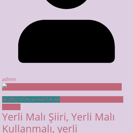
admin
BELİRLİ GÜN ve HAFTALAR
ÇOCUK ŞARKILARI
YERLİ MALI
HAFTASI
Yerli Malı Şiiri, Yerli Malı
Kullanmalı, yerli