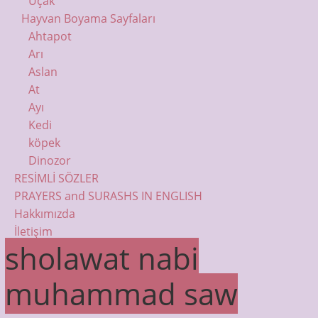
Uçak
Hayvan Boyama Sayfaları
Ahtapot
Arı
Aslan
At
Ayı
Kedi
köpek
Dinozor
RESİMLİ SÖZLER
PRAYERS and SURASHS IN ENGLISH
Hakkımızda
İletişim
sholawat nabi
muhammad saw