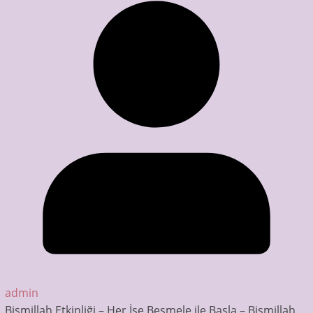
admin
Bismillah Etkinliği – Her İşe Besmele ile Başla – Bismillah