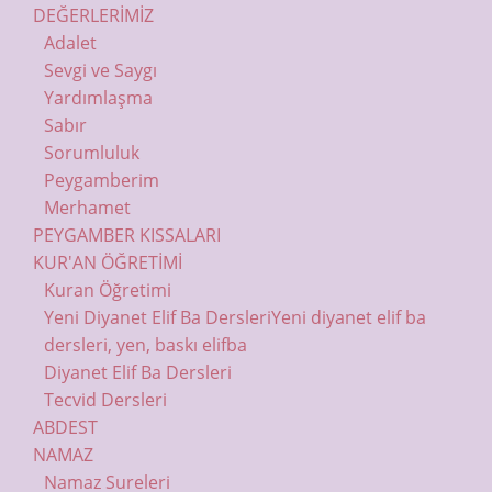
DEĞERLERİMİZ
Adalet
Sevgi ve Saygı
Yardımlaşma
Sabır
Sorumluluk
Peygamberim
Merhamet
PEYGAMBER KISSALARI
KUR'AN ÖĞRETİMİ
Kuran Öğretimi
Yeni Diyanet Elif Ba Dersleri
Yeni diyanet elif ba
dersleri, yen, baskı elifba
Diyanet Elif Ba Dersleri
Tecvid Dersleri
ABDEST
NAMAZ
Namaz Sureleri