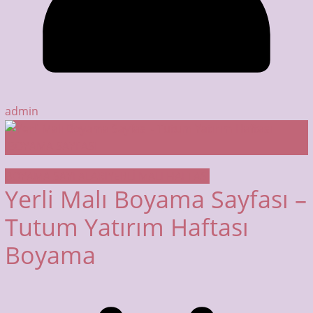
admin
BOYAMA SAYFALARI
YERLİ MALI HAFTASI
Yerli Malı Boyama Sayfası –
Tutum Yatırım Haftası
Boyama