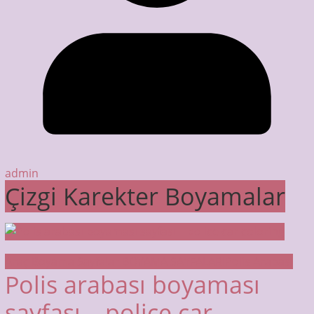
admin
Çizgi Karekter Boyamalar
Araç Boyama Sayfaları
BOYAMA SAYFALARI
Polis Arabası
Polis arabası boyaması
sayfası – police car