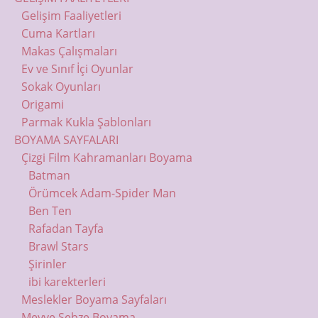
Gelişim Faaliyetleri
Cuma Kartları
Makas Çalışmaları
Ev ve Sınıf İçi Oyunlar
Sokak Oyunları
Origami
Parmak Kukla Şablonları
BOYAMA SAYFALARI
Çizgi Film Kahramanları Boyama
Batman
Örümcek Adam-Spider Man
Ben Ten
Rafadan Tayfa
Brawl Stars
Şirinler
ibi karekterleri
Meslekler Boyama Sayfaları
Meyve Sebze Boyama