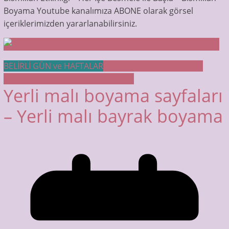
Boyama Youtube kanalımıza ABONE olarak görsel
içeriklerimizden yararlanabilirsiniz.
BELİRLİ GÜN ve HAFTALAR
BOYAMA SAYFALARI
Meyve
Sebze Boyama
YERLİ MALI HAFTASI
Yerli malı boyama sayfaları
– Yerli malı bayrak boyama