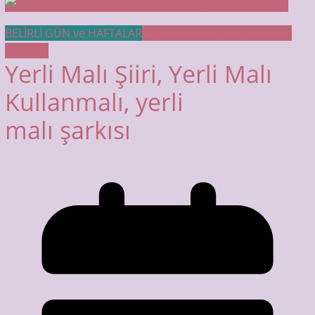
BELİRLİ GÜN ve HAFTALAR
ÇOCUK ŞARKILARI
YERLİ MALI
HAFTASI
Yerli Malı Şiiri, Yerli Malı
Kullanmalı, yerli
malı şarkısı