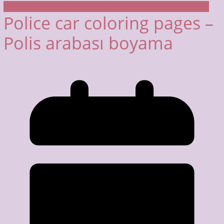
Araç Boyama Sayfaları
BOYAMA SAYFALARI
Polis Arabası
Police car coloring pages –
Polis arabası boyama