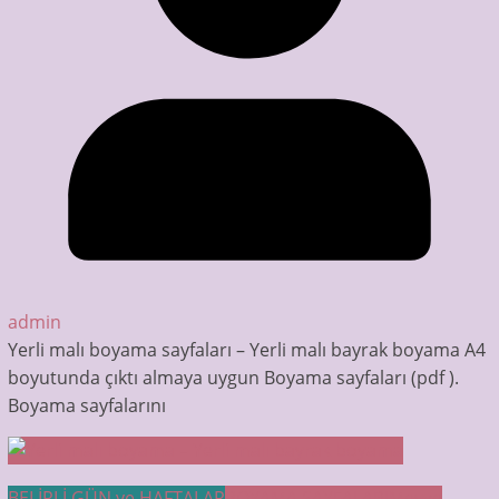
admin
Yerli malı boyama sayfaları – Yerli malı bayrak boyama A4
boyutunda çıktı almaya uygun Boyama sayfaları (pdf ).
Boyama sayfalarını
BELİRLİ GÜN ve HAFTALAR
BOYAMA SAYFALARI
Meyve