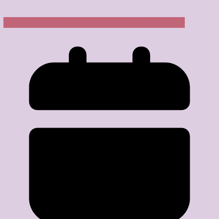
Çocuk ilahileri
ÇOCUK İLAHİLERİ
DEĞERLER EĞİTİMİ