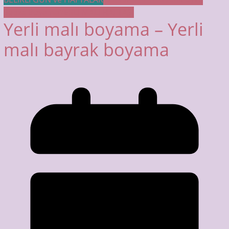
Sebze Boyama
YERLİ MALI HAFTASI
Yerli malı boyama – Yerli
malı bayrak boyama