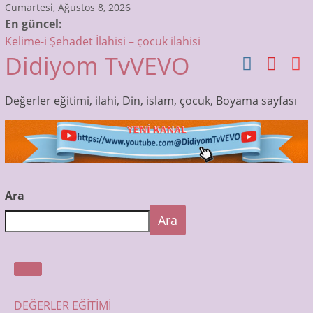
Skip
Cumartesi, Ağustos 8, 2026
En güncel:
to
Kelime-i Şehadet İlahisi – çocuk ilahisi
content
Didiyom TvVEVO
Sübhaneke Ezberle – Çocuklar için Dua ve Sureler
Allah’tır ilk sözümüz – Bismillah Bismillah – çocuk ilahisi
Muhammedin Gözleri İlahisi – Çocuk İlahileri Dinle –
Değerler eğitimi, ilahi, Din, islam, çocuk, Boyama sayfası
Didiyom Tv
Otobüsün Tekerleri Dönüyor! | Çocuk Şarkıları | Bebek
Şarkıları
Ara
Ara
DEĞERLER EĞİTİMİ