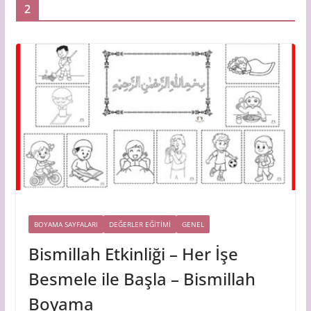
2
BOYAMA SAYFALARI
DEĞERLER EĞİTİMİ
GENEL
Bismillah Etkinliği – Her İşe
Besmele ile Başla – Bismillah
Boyama