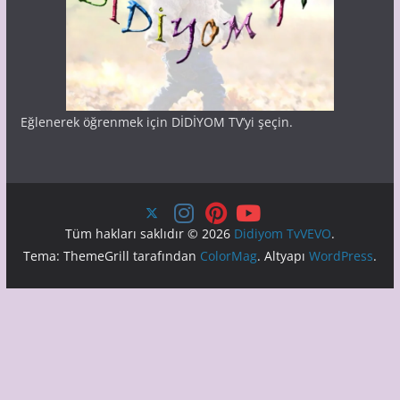
Eğlenerek öğrenmek için DİDİYOM TV’yi şeçin.
Tüm hakları saklıdır © 2026
Didiyom TvVEVO
.
Tema: ThemeGrill tarafından
ColorMag
. Altyapı
WordPress
.