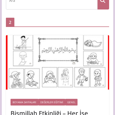
2
BOYAMA SAYFALARI
DEĞERLER EĞİTİMİ
GENEL
Bismillah Etkinliği – Her İşe