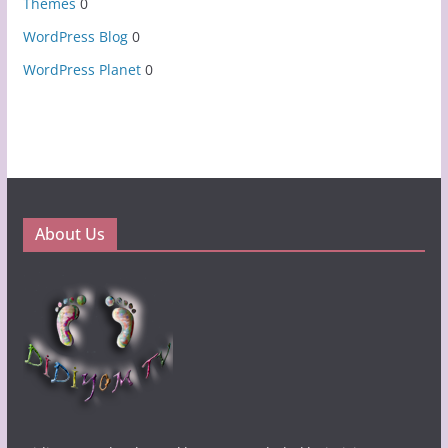
Themes
0
WordPress Blog
0
WordPress Planet
0
About Us