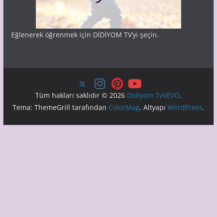
Eğlenerek öğrenmek için DİDİYOM TV’yi şeçin.
Tüm hakları saklıdır © 2026
Didiyom TvVEVO
.
Tema: ThemeGrill tarafından
ColorMag
. Altyapı
WordPress
.