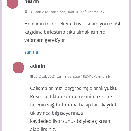
nesrin
13 Ocak 2021 tarihinde, saat 10:23
Permalink
Hepsinin teker teker ciktisini alamiyoruz. A4
kagidina birlestirip cikti almak icin ne
yapmam gerek’yor
Yanıtla
admin
20 Ocak 2021 tarihinde, saat 19:34
Permalink
Çalışmalarımız jpeg(resim) olarak yüklü.
Resmi açtıktan sonra, resmin üzerine
farenin sağ butonuna basıp farlı kaydeti
tıklayınca bilgisayarınıza
kaydedebiliyorsunuz böylece çıktısını
alabilirsiniz.