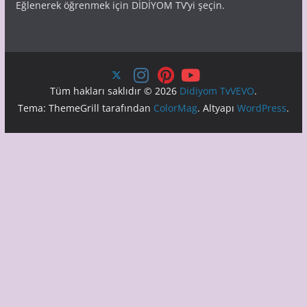
Eğlenerek öğrenmek için DİDİYOM TV’yi şeçin.
Tüm hakları saklıdır © 2026
Didiyom TvVEVO
.
Tema: ThemeGrill tarafından
ColorMag
. Altyapı
WordPress
.