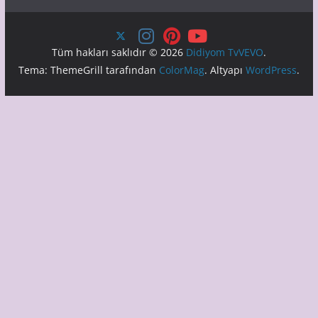
Tüm hakları saklıdır © 2026
Didiyom TvVEVO
.
Tema: ThemeGrill tarafından
ColorMag
. Altyapı
WordPress
.