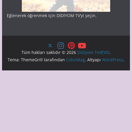
Eğlenerek öğrenmek için DİDİYOM TV’yi şeçin.
Tüm hakları saklıdır © 2026
Didiyom TvVEVO
.
Tema: ThemeGrill tarafından
ColorMag
. Altyapı
WordPress
.