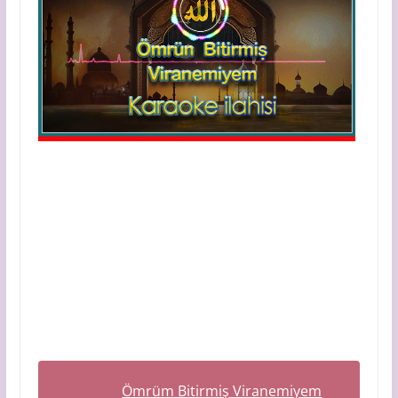
Ömrüm Bitirmiş Viranemiyem