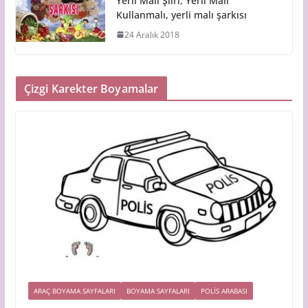
Yerli Malı Şiiri, Yerli Malı
Kullanmalı, yerli malı şarkısı
24 Aralık 2018
Çizgi Karekter Boyamalar
ARAÇ BOYAMA SAYFALARI
BOYAMA SAYFALARI
POLIS ARABASI