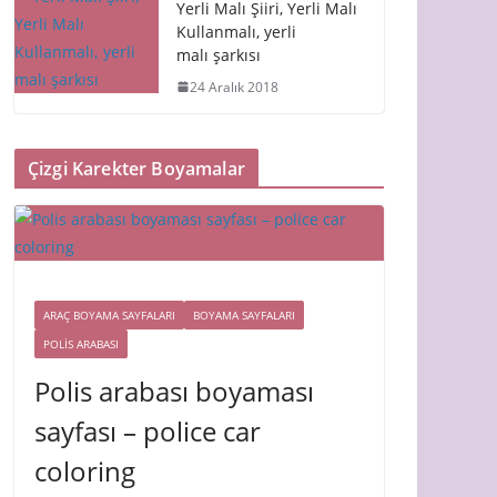
Yerli Malı Şiiri, Yerli Malı
Kullanmalı, yerli
malı şarkısı
24 Aralık 2018
Çizgi Karekter Boyamalar
ARAÇ BOYAMA SAYFALARI
BOYAMA SAYFALARI
POLIS ARABASI
Polis arabası boyaması
sayfası – police car
coloring