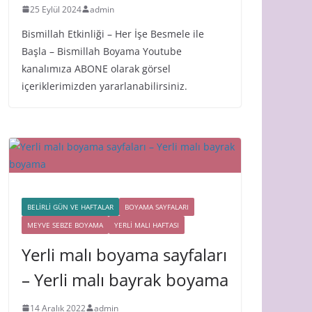
25 Eylül 2024
admin
Bismillah Etkinliği – Her İşe Besmele ile
Başla – Bismillah Boyama Youtube
kanalımıza ABONE olarak görsel
içeriklerimizden yararlanabilirsiniz.
BELİRLİ GÜN VE HAFTALAR
BOYAMA SAYFALARI
MEYVE SEBZE BOYAMA
YERLİ MALI HAFTASI
Yerli malı boyama sayfaları
– Yerli malı bayrak boyama
14 Aralık 2022
admin