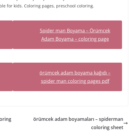
e for kids. Coloring pages, preschool coloring.
Spider man Boyama – Örümcek
Adam Boyama – coloring page
örümcek adam boyama kağıdı –
spider man coloring pages pdf
oring
örümcek adam boyamaları – spiderman
coloring sheet