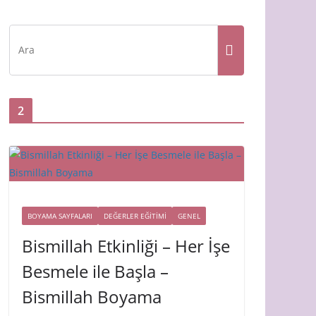
2
BOYAMA SAYFALARI
DEĞERLER EĞİTİMİ
GENEL
Bismillah Etkinliği – Her İşe
Besmele ile Başla –
Bismillah Boyama