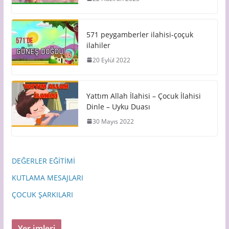
571 peygamberler ilahisi-çoçuk
ilahiler
20 Eylül 2022
Yattım Allah İlahisi – Çocuk İlahisi
Dinle – Uyku Duası
30 Mayıs 2022
DEĞERLER EĞİTİMİ
KUTLAMA MESAJLARI
ÇOCUK ŞARKILARI
Yer imleri