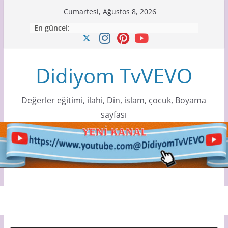
Skip
Cumartesi, Ağustos 8, 2026
to
En güncel:
content
Didiyom TvVEVO
Değerler eğitimi, ilahi, Din, islam, çocuk, Boyama
sayfası