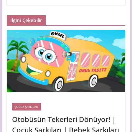
İlgini Çekebilir
ÇOCUK ŞARKILARI
Otobüsün Tekerleri Dönüyor! |
Çocuk Şarkıları | Bebek Şarkıları