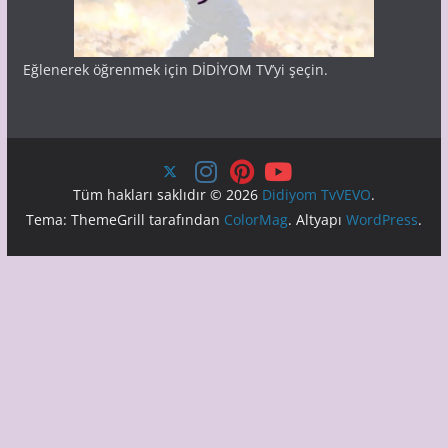
Eğlenerek öğrenmek için DİDİYOM TV’yi şeçin.
Tüm hakları saklıdır © 2026
Didiyom TvVEVO
.
Tema: ThemeGrill tarafından
ColorMag
. Altyapı
WordPress
.