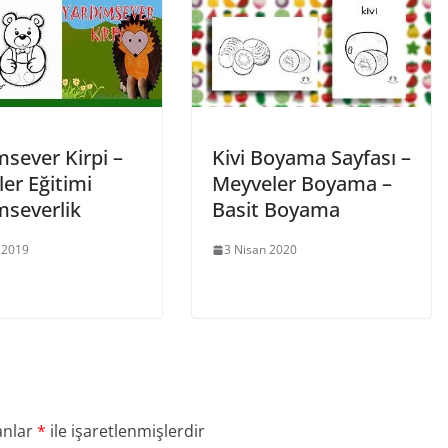
sever Kirpi –
Kivi Boyama Sayfası –
er Eğitimi
Meyveler Boyama –
mseverlik
Basit Boyama
l 2019
3 Nisan 2020
anlar
*
ile işaretlenmişlerdir