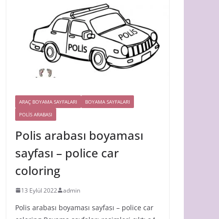
ARAÇ BOYAMA SAYFALARI
BOYAMA SAYFALARI
POLIS ARABASI
Polis arabası boyaması
sayfası – police car
coloring
13 Eylül 2022
admin
Polis arabası boyaması sayfası – police car