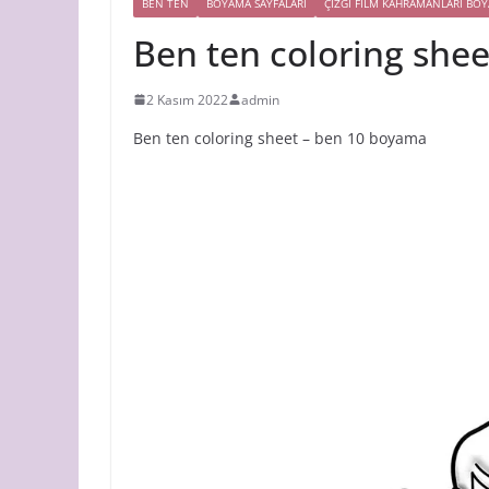
BEN TEN
BOYAMA SAYFALARI
ÇIZGI FILM KAHRAMANLARI BO
Ben ten coloring she
2 Kasım 2022
admin
Ben ten coloring sheet – ben 10 boyama