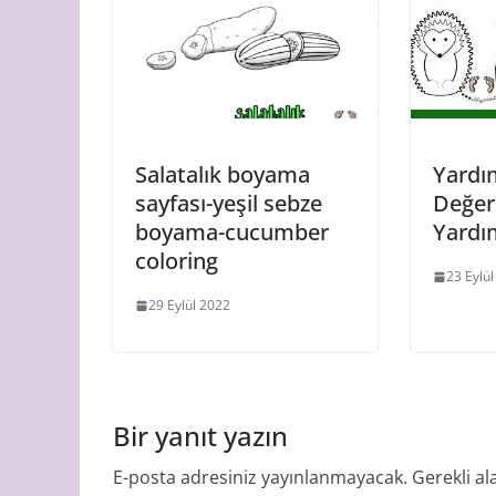
Salatalık boyama
Yardım
sayfası-yeşil sebze
Değerl
boyama-cucumber
Yardı
coloring
23 Eylü
29 Eylül 2022
Bir yanıt yazın
E-posta adresiniz yayınlanmayacak.
Gerekli al