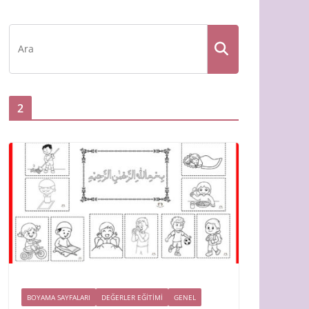
2
BOYAMA SAYFALARI
DEĞERLER EĞİTİMİ
GENEL