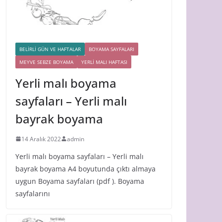
BELİRLİ GÜN VE HAFTALAR
BOYAMA SAYFALARI
MEYVE SEBZE BOYAMA
YERLİ MALI HAFTASI
Yerli malı boyama
sayfaları – Yerli malı
bayrak boyama
14 Aralık 2022
admin
Yerli malı boyama sayfaları – Yerli malı
bayrak boyama A4 boyutunda çıktı almaya
uygun Boyama sayfaları (pdf ). Boyama
sayfalarını