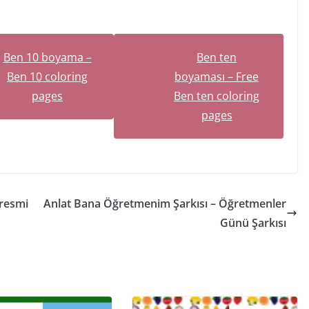
Ben 10 boyama –
Ben ten
Ben 10 coloring
boyaması – Free
pages
Ben ten coloring
pages
 resmi
Anlat Bana Öğretmenim Şarkısı – Öğretmenler
Günü Şarkısı