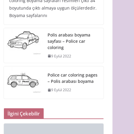
coloring Boyama sayfaları resimleri çıktı a4
boyutunda çıktı almaya uygun ölçülerdedir.
Boyama sayfalarını
Polis arabası boyama
sayfası – Police car
coloring
9 Eylül 2022
Police car coloring pages
– Polis arabası boyama
9 Eylül 2022
İlgini Çekebilir