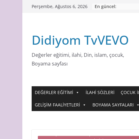
Skip
En güncel:
Perşembe, Ağustos 6, 2026
to
content
Didiyom TvVEVO
Değerler eğitimi, ilahi, Din, islam, çocuk,
Boyama sayfası
DEĞERLER EĞİTİMİ
İLAHİ SÖZLERİ
ÇOCUK İ
GELİŞİM FAALİYETLERİ
BOYAMA SAYFALARI