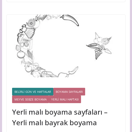
BELİRLİ GÜN VE HAFTALAR
BOYAMA SAYFALARI
MEYVE SEBZE BOYAMA
YERLİ MALI HAFTASI
Yerli malı boyama sayfaları –
Yerli malı bayrak boyama