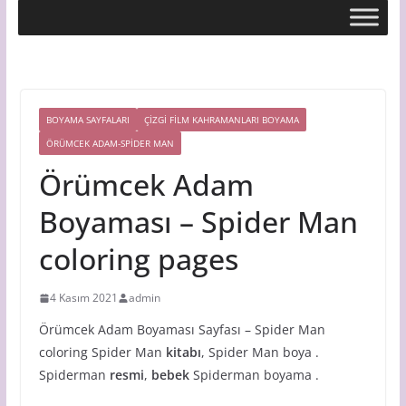
BOYAMA SAYFALARI
ÇIZGI FILM KAHRAMANLARI BOYAMA
ÖRÜMCEK ADAM-SPIDER MAN
Örümcek Adam
Boyaması – Spider Man
coloring pages
4 Kasım 2021
admin
Örümcek Adam Boyaması Sayfası – Spider Man
coloring Spider Man
kitabı
, Spider Man boya
.
Spiderman
resmi
,
bebek
Spiderman boyama .