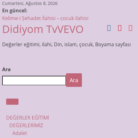
Skip
Cumartesi, Ağustos 8, 2026
En güncel:
to
Kelime-i Şehadet İlahisi – çocuk ilahisi
content
Didiyom TvVEVO
Sübhaneke Ezberle – Çocuklar için Dua ve Sureler
Allah’tır ilk sözümüz – Bismillah Bismillah – çocuk ilahisi
Muhammedin Gözleri İlahisi – Çocuk İlahileri Dinle –
Değerler eğitimi, ilahi, Din, islam, çocuk, Boyama sayfası
Didiyom Tv
Otobüsün Tekerleri Dönüyor! | Çocuk Şarkıları | Bebek
Şarkıları
Ara
Ara
DEĞERLER EĞİTİMİ
DEĞERLERİMİZ
Adalet