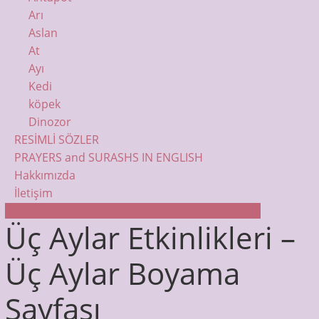
Arı
Aslan
At
Ayı
Kedi
köpek
Dinozor
RESİMLİ SÖZLER
PRAYERS and SURASHS IN ENGLISH
Hakkımızda
İletişim
BOYAMA SAYFALARI
DEĞERLER EĞİTİMİ
ÜÇ AYLAR
Üç Aylar Etkinlikleri –
Üç Aylar Boyama
Sayfası