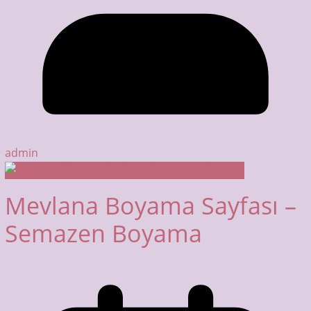
admin
Mevlana Boyama Sayfası –
Semazen Boyama