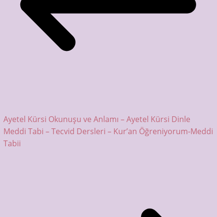
Ayetel Kürsi Okunuşu ve Anlamı – Ayetel Kürsi Dinle
Meddi Tabi – Tecvid Dersleri – Kur’an Öğreniyorum-Meddi
Tabii