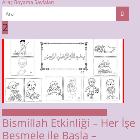
Araç Boyama Sayfaları
2
BOYAMA SAYFALARI
DEĞERLER EĞİTİMİ
GENEL
Bismillah Etkinliği – Her İşe
Besmele ile Başla –