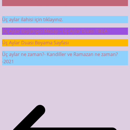
Üç aylar ilahisi için tıklayınız.
Üç Aylar Başlangıcı Mesajı – Üç Aylar Duası TIKLA
Üç Aylar Duası Boyama Sayfası
Üç aylar ne zaman?- Kandiller ve Ramazan ne zaman?
-2021